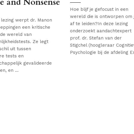
se and Nonsense
Hoe blijf je gefocust in een
wereld die is ontworpen om 
 lezing werpt dr. Manon
af te leiden?In deze lezing
eppingen een kritische
onderzoekt aandachtexpert
 de wereld van
prof. dr. Stefan van der
lijkheidstests. Ze legt
Stigchel (hoogleraar Cogniti
chil uit tussen
Psychologie bij de afdeling Ex
re tests en
happelijk gevalideerde
n, en ...