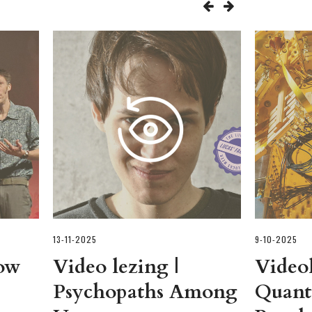
13-11-2025
9-10-2025
How
Video lezing |
Videol
Psychopaths Among
Quan