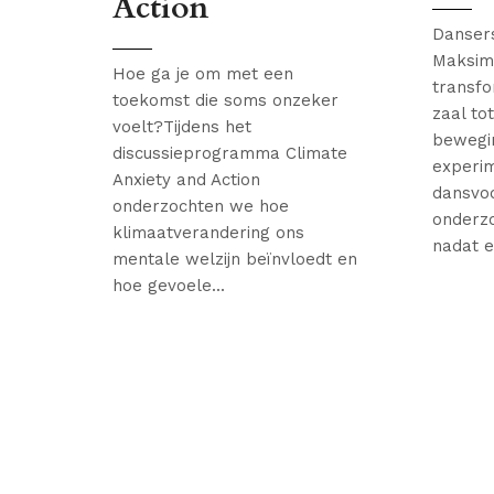
Action
Dansers
Maksim
Hoe ga je om met een
transf
toekomst die soms onzeker
zaal to
voelt?Tijdens het
bewegi
discussieprogramma Climate
experi
Anxiety and Action
dansvoo
onderzochten we hoe
onderz
klimaatverandering ons
nadat ee
mentale welzijn beïnvloedt en
hoe gevoele...