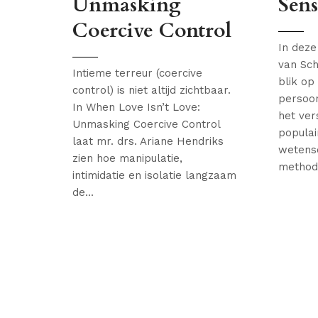
Unmasking
Sen
Coercive Control
In deze
van Sch
Intieme terreur (coercive
blik op
control) is niet altijd zichtbaar.
persoon
In When Love Isn’t Love:
het vers
Unmasking Coercive Control
populai
laat mr. drs. Ariane Hendriks
wetensc
zien hoe manipulatie,
methode
intimidatie en isolatie langzaam
de...