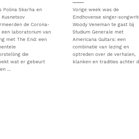
 Polina Skarha en
Vorige week was de
 Kusnetsov
Eindhovense singer-songwrit
ormeerden de Corona-
Woody Veneman te gast bij
t een laboratorium van
Studium Generale met
ng met The End: een
Americana Guitars: een
mentele
combinatie van lezing en
rstelling die
optreden over de verhalen,
oekt wat er gebeurt
klanken en tradities achter d.
n ...