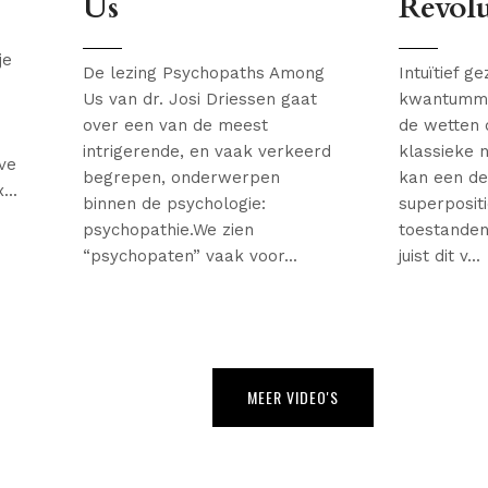
Us
Revol
je
De lezing Psychopaths Among
Intuïtief g
Us van dr. Josi Driessen gaat
kwantumme
over een van de meest
de wetten 
intrigerende, en vaak verkeerd
klassieke 
eve
begrepen, onderwerpen
kan een dee
...
binnen de psychologie:
superposit
psychopathie.We zien
toestanden
“psychopaten” vaak voor...
juist dit v...
MEER VIDEO'S