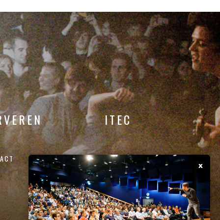
RVEREN
ITEC
ACT
x