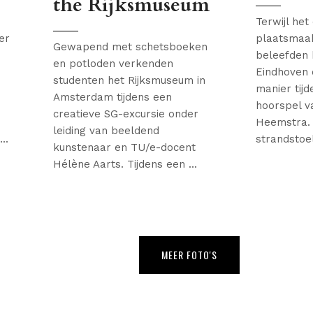
the Rijksmuseum
Terwijl het
er
plaatsmaak
Gewapend met schetsboeken
beleefden
en potloden verkenden
Eindhoven 
studenten het Rijksmuseum in
manier tij
Amsterdam tijdens een
hoorspel va
creatieve SG-excursie onder
Heemstra. 
leiding van beeldend
..
strandstoel
kunstenaar en TU/e-docent
Hélène Aarts. Tijdens een ...
MEER FOTO'S