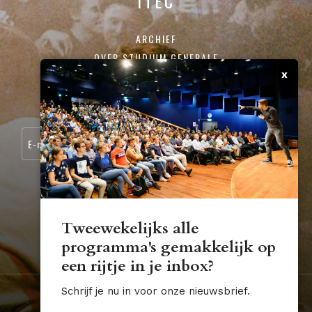
ITEC
ARCHIEF
OVER STUDIUM GENERALE
x
CONTACT
SCHRIJF JE IN VOOR ONZE NIEUWSBRIEF:
Tweewekelijks alle
programma's gemakkelijk op
STUDIUM.GENERALE@TUE.NL
een rijtje in je inbox?
Schrijf je nu in voor onze nieuwsbrief.
Nederland
Algemene voorwaarden