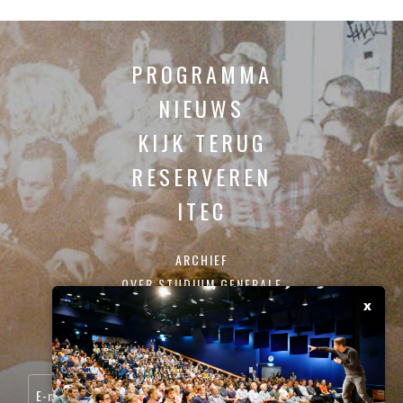
PROGRAMMA
NIEUWS
KIJK TERUG
RESERVEREN
ITEC
ARCHIEF
OVER STUDIUM GENERALE
x
CONTACT
SCHRIJF JE IN VOOR ONZE NIEUWSBRIEF: