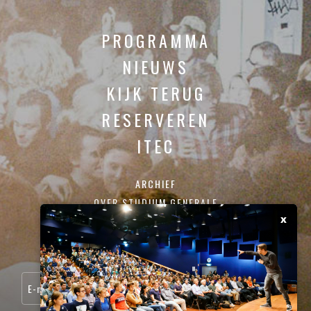
PROGRAMMA
NIEUWS
KIJK TERUG
RESERVEREN
ITEC
ARCHIEF
OVER STUDIUM GENERALE
x
CONTACT
SCHRIJF JE IN VOOR ONZE NIEUWSBRIEF: