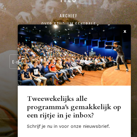
ARCHIEF
OVER STUDIUM GENERALE
x
CONTACT
SCHRIJF JE IN VOOR ONZE NIEUWSBRIEF:
Tweewekelijks alle
programma's gemakkelijk op
STUDIUM.GENERALE@TUE.NL
een rijtje in je inbox?
Schrijf je nu in voor onze nieuwsbrief.
Nederland
Algemene voorwaarden