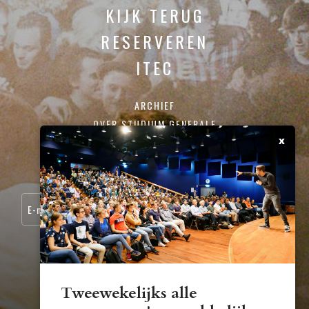
KIJK TERUG
RESERVEREN
ITEC
ARCHIEF
OVER STUDIUM GENERALE
x
CONTACT
SCHRIJF JE IN VOOR ONZE NIEUWSBRIEF:
Tweewekelijks alle