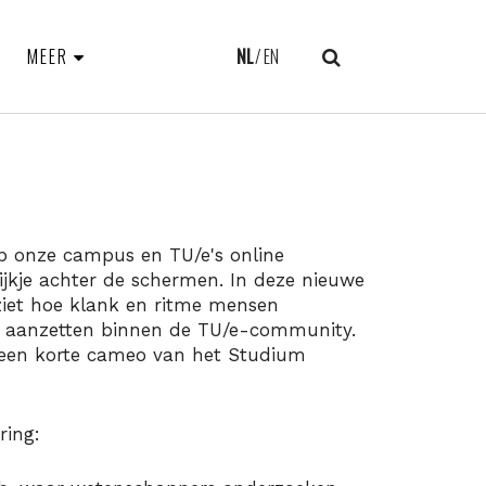
MEER
NL
EN
 op onze campus en TU/e's online
kijkje achter de schermen. In deze nieuwe
 ziet hoe klank en ritme mensen
tie aanzetten binnen de TU/e-community.
g een korte cameo van het Studium
ring: