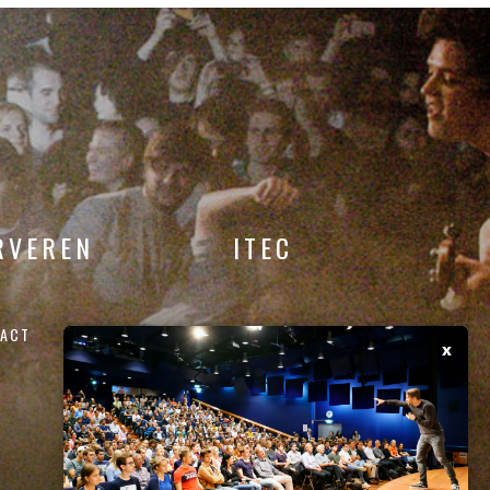
RVEREN
ITEC
ACT
x