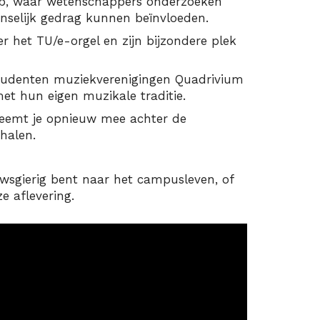
b, waar wetenschappers onderzoeken
nselijk gedrag kunnen beïnvloeden.
r het TU/e-orgel en zijn bijzondere plek
tudenten muziekverenigingen Quadrivium
et hun eigen muzikale traditie.
neemt je opnieuw mee achter de
halen.
uwsgierig bent naar het campusleven, of
 aflevering.