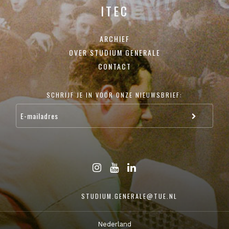
ITEC
ARCHIEF
OVER STUDIUM GENERALE
CONTACT
SCHRIJF JE IN VOOR ONZE NIEUWSBRIEF:
STUDIUM.GENERALE@TUE.NL
Nederland