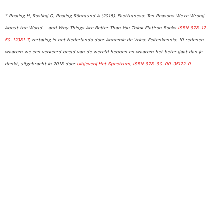
* Rosling H, Rosling O, Rosling Rönnlund A (2018).
Factfulness: Ten Reasons We're Wrong
About the World – and Why Things Are Better Than You Think Flatiron Books
ISBN 978-12-
50-12381-7
, vertaling in het Nederlands door Annemie de Vries: Feitenkennis: 10 redenen
waarom we een verkeerd beeld van de wereld hebben en waarom het beter gaat dan je
denkt, uitgebracht in 2018 door
Uitgeverij Het Spectrum
,
ISBN 978-90-00-35122-0