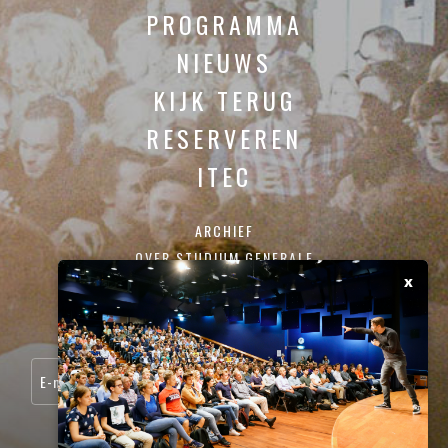
PROGRAMMA
NIEUWS
KIJK TERUG
RESERVEREN
ITEC
ARCHIEF
OVER STUDIUM GENERALE
x
CONTACT
SCHRIJF JE IN VOOR ONZE NIEUWSBRIEF: