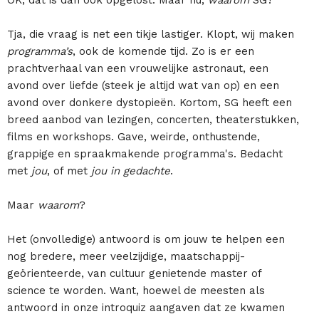
OK, dat is dan ook opgelost. Maar nu,
waarom
SG?
Tja, die vraag is net een tikje lastiger. Klopt, wij maken
programma’s
, ook de komende tijd. Zo is er een
prachtverhaal van een vrouwelijke astronaut, een
avond over liefde (steek je altijd wat van op) en een
avond over donkere dystopieën. Kortom, SG heeft een
breed aanbod van lezingen, concerten, theaterstukken,
films en workshops. Gave, weirde, onthustende,
grappige en spraakmakende programma's. Bedacht
met
jou
, of met
jou in gedachte
.
Maar
waarom
?
Het (onvolledige) antwoord is om jouw te helpen een
nog bredere, meer veelzijdige, maatschappij-
geörienteerde, van cultuur genietende master of
science te worden. Want, hoewel de meesten als
antwoord in onze introquiz aangaven dat ze kwamen