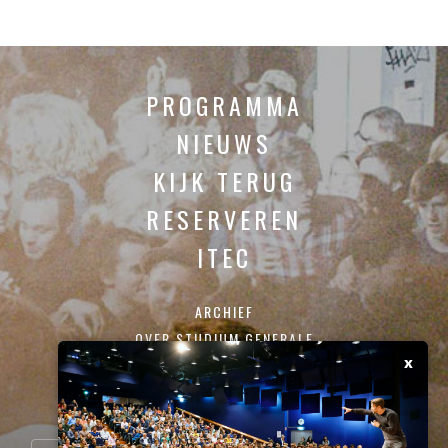
PROGRAMMA
NIEUWS
KIJK TERUG
RESERVEREN
ITEC
ARCHIEF
OVER STUDIUM GENERALE
x
CONTACT
SCHRIJF JE IN VOOR ONZE NIEUWSBRIEF: