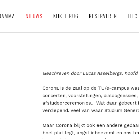
RAMMA
NIEUWS
KIJK TERUG
RESERVEREN
ITEC
Geschreven door Lucas Asselbergs, hoofd
Corona is de zaal op de TU/e-campus waar
concerten, voorstellingen, dialoogsessies,
afstudeerceremonies… Wat daar gebeurt is
verdiepend. Veel van waar Studium Genera
Maar Corona blijkt ook een andere gedaan
boel plat legt, angst inboezemt en ons t