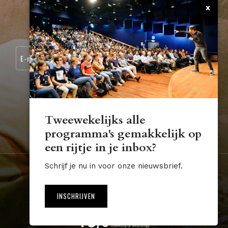
x
CONTACT
SCHRIJF JE IN VOOR ONZE NIEUWSBRIEF:
Tweewekelijks alle
programma's gemakkelijk op
STUDIUM.GENERALE@TUE.NL
een rijtje in je inbox?
Schrijf je nu in voor onze nieuwsbrief.
Nederland
Algemene voorwaarden
Disclaimer
INSCHRIJVEN
Website by The Cre8ion.Lab
NL
EN