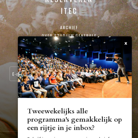
ITEC
ARCHIEF
OVER STUDIUM GENERALE
x
CONTACT
SCHRIJF JE IN VOOR ONZE NIEUWSBRIEF:
Tweewekelijks alle
programma's gemakkelijk op
STUDIUM.GENERALE@TUE.NL
een rijtje in je inbox?