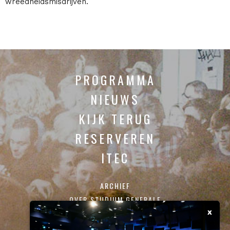
wreedheidsmisdrijven.
PROGRAMMA
NIEUWS
KIJK TERUG
RESERVEREN
ITEC
ARCHIEF
OVER STUDIUM GENERALE
x
CONTACT