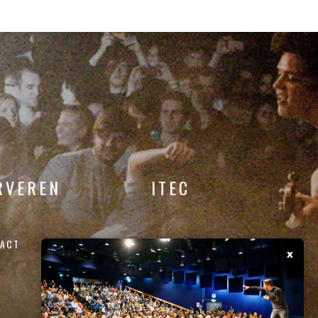
RVEREN
ITEC
ACT
x