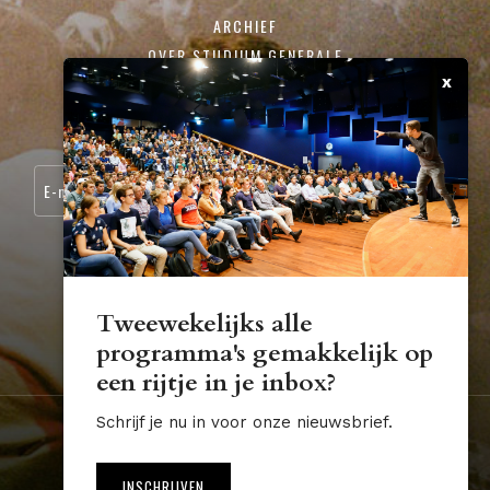
ARCHIEF
OVER STUDIUM GENERALE
x
CONTACT
SCHRIJF JE IN VOOR ONZE NIEUWSBRIEF:
Tweewekelijks alle
programma's gemakkelijk op
STUDIUM.GENERALE@TUE.NL
een rijtje in je inbox?
Schrijf je nu in voor onze nieuwsbrief.
Nederland
Algemene voorwaarden
Disclaimer
INSCHRIJVEN