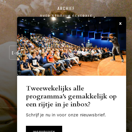
ARCHIEF
OVER STUDIUM GENERALE
x
CONTACT
SCHRIJF JE IN VOOR ONZE NIEUWSBRIEF:
Tweewekelijks alle
programma's gemakkelijk op
STUDIUM.GENERALE@TUE.NL
een rijtje in je inbox?
Schrijf je nu in voor onze nieuwsbrief.
Nederland
Algemene voorwaarden
Disclaimer