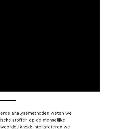
eterde analysemethoden weten we
ische stoffen op de menselijke
woordelijkheid: interpreteren we