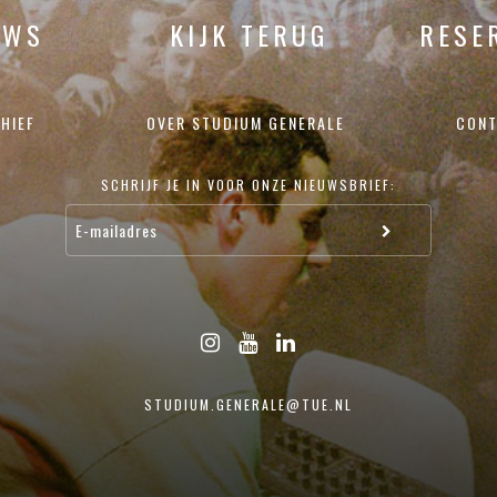
UWS
KIJK TERUG
RESE
HIEF
OVER STUDIUM GENERALE
CONT
SCHRIJF JE IN VOOR ONZE NIEUWSBRIEF:
STUDIUM.GENERALE@TUE.NL