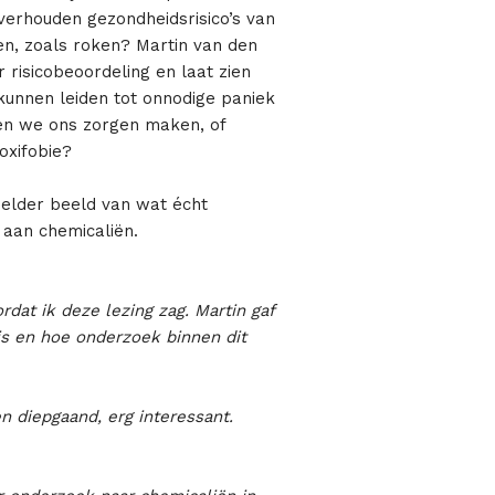
verhouden gezondheidsrisico’s van
ren, zoals roken? Martin van den
risicobeoordeling en laat zien
kunnen leiden tot onnodige paniek
en we ons zorgen maken, of
oxifobie?
 helder beeld van wat écht
g aan chemicaliën.
ordat ik deze lezing zag. Martin gaf
 is en hoe onderzoek binnen dit
n diepgaand, erg interessant.