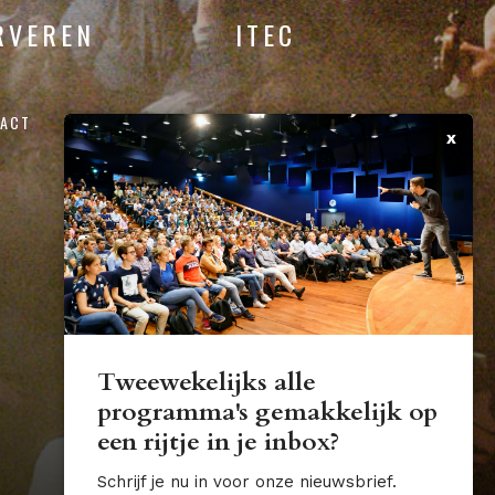
RVEREN
ITEC
ACT
x
Tweewekelijks alle
programma's gemakkelijk op
een rijtje in je inbox?
Schrijf je nu in voor onze nieuwsbrief.