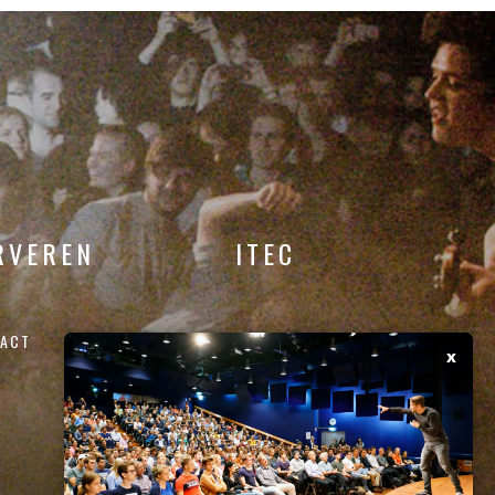
RVEREN
ITEC
ACT
x