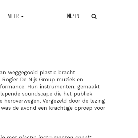
MEER
NL
EN
an weggegooid plastic bracht
 Rogier De Nijs Group muziek en
erformance. Hun instrumenten, gemaakt
slepende soundscape die het publiek
e heroverwegen. Vergezeld door de lezing
, was de avond een krachtige oproep voor
ie met plastic instrumenten speelt,