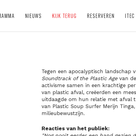
RAMMA
NIEUWS
KIJK TERUG
RESERVEREN
ITEC
Tegen een apocalyptisch landschap v
Soundtrack of the Plastic Age
van de
activisme samen in een krachtige p
van plastic afval, creëerden een mee
uitdaagde om hun relatie met afval t
van Plastic Soup Surfer Merijn Tinga
milieubewustzijn.
Reacties van het publiek:
"Nog nooit eerder een band gezien d