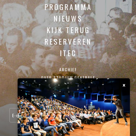
PROGRAMMA
NIEUWS
KIJK TERUG
RESERVEREN
ITEC
ARCHIEF
OVER STUDIUM GENERALE
x
CONTACT
SCHRIJF JE IN VOOR ONZE NIEUWSBRIEF: