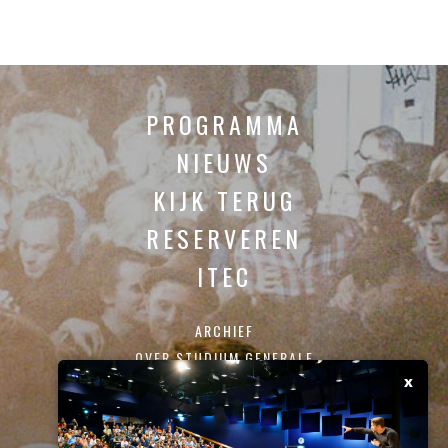
PROGRAMMA
NIEUWS
KIJK TERUG
RESERVEREN
ITEC
ARCHIEF
OVER STUDIUM GENERALE
x
CONTACT
SCHRIJF JE IN VOOR ONZE NIEUWSBRIEF: