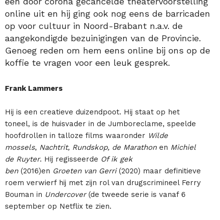
een door corona gecancelde theatervoorstelling
online uit en hij ging ook nog eens de barricaden
op voor cultuur in Noord-Brabant n.a.v. de
aangekondigde bezuinigingen van de Provincie.
Genoeg reden om hem eens online bij ons op de
koffie te vragen voor een leuk gesprek.
Frank Lammers
Hij is een creatieve duizendpoot. Hij staat op het
toneel, is de huisvader in de Jumboreclame, speelde
hoofdrollen in talloze films waaronder
Wilde
mossels
,
Nachtrit, Rundskop, de Marathon
en
Michiel
de Ruyter
. Hij regisseerde
Of ik gek
ben
(2016)en
Groeten van Gerri
(2020) maar definitieve
roem verwierf hij met zijn rol van drugscrimineel Ferry
Bouman in
Undercover
(de tweede serie is vanaf 6
september op Netflix te zien.