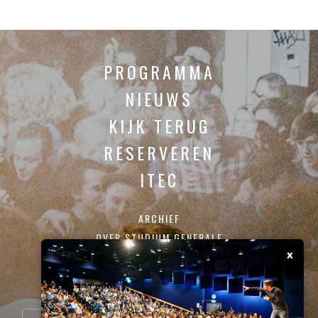
PROGRAMMA
NIEUWS
KIJK TERUG
RESERVEREN
ITEC
ARCHIEF
OVER STUDIUM GENERALE
x
CONTACT
SCHRIJF JE IN VOOR ONZE NIEUWSBRIEF: