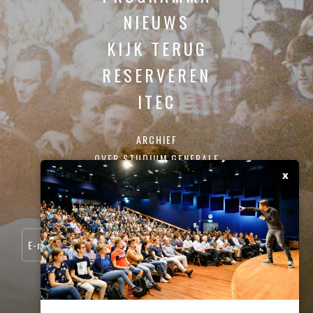
NIEUWS
KIJK TERUG
RESERVEREN
ITEC
ARCHIEF
OVER STUDIUM GENERALE
x
CONTACT
SCHRIJF JE IN VOOR ONZE NIEUWSBRIEF: