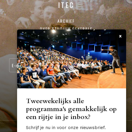
ITEC
ARCHIEF
OVER STUDIUM GENERALE
x
CONTACT
SCHRIJF JE IN VOOR ONZE NIEUWSBRIEF:
Tweewekelijks alle
programma's gemakkelijk op
STUDIUM.GENERALE@TUE.NL
een rijtje in je inbox?
Schrijf je nu in voor onze nieuwsbrief.
Nederland