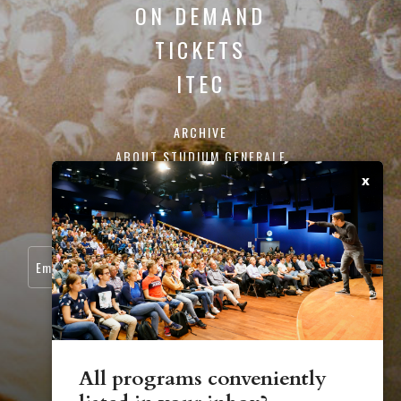
ON DEMAND
TICKETS
ITEC
ARCHIVE
ABOUT STUDIUM GENERALE
CONTACT
x
SIGN UP FOR OUR NEWSLETTER:
All programs conveniently